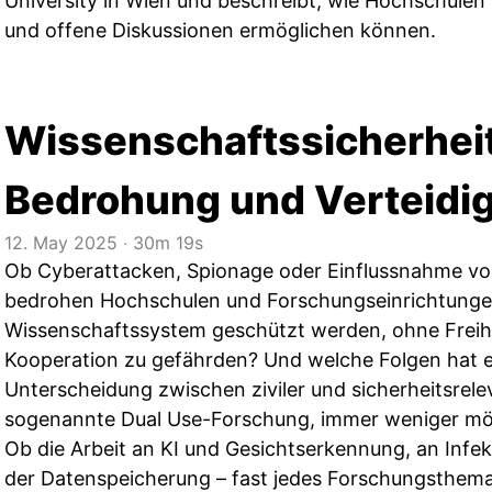
University in Wien und beschreibt, wie Hochschulen i
und offene Diskussionen ermöglichen können.
Wissenschaftssicherhei
Bedrohung und Verteidi
12. May 2025
‧
30m 19s
Ob Cyberattacken, Spionage oder Einflussnahme von
bedrohen Hochschulen und Forschungseinrichtungen
Wissenschaftssystem geschützt werden, ohne Freihe
Kooperation zu gefährden? Und welche Folgen hat es
Unterscheidung zwischen ziviler und sicherheitsrele
sogenannte Dual Use-Forschung, immer weniger mög
Ob die Arbeit an KI und Gesichtserkennung, an Infe
der Datenspeicherung – fast jedes Forschungsthema