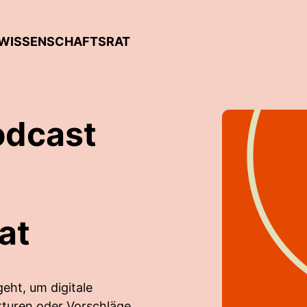
M WISSENSCHAFTSRAT
odcast
at
eht, um digitale
ukturen oder Vorschläge